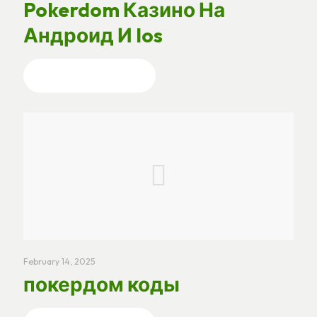
Pokerdom Казино На
Андроид И Ios
Read more
February 14, 2025
покердом коды