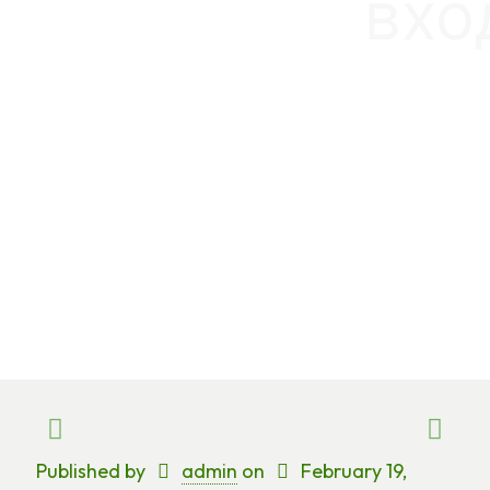
вхо
Published by
admin
on
February 19,