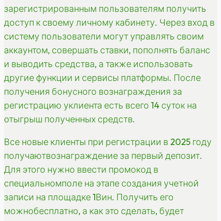
зарегистрированным пользователям получить
доступ к своему личному кабинету. Через вход в
систему пользователи могут управлять своим
аккаунтом, совершать ставки, пополнять баланс
и выводить средства, а также использовать
другие функции и сервисы платформы. После
получения бонусного вознаграждения за
регистрацию уклиента есть всего 14 суток на
отыгрыш полученных средств.
Все новые клиенты при регистрации в 2025 году
получаютвознаграждение за первый депозит.
Для этого нужно ввести промокод в
специальномполе на этапе создания учетной
записи на площадке 1Вин. Получить его
можнобесплатно, а как это сделать, будет