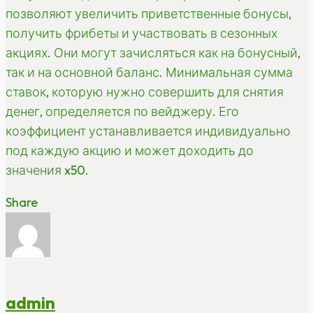
позволяют увеличить приветственные бонусы,
получить фрибеты и участвовать в сезонных
акциях. Они могут зачисляться как на бонусный,
так и на основной баланс. Минимальная сумма
ставок, которую нужно совершить для снятия
денег, определяется по вейджеру. Его
коэффициент устанавливается индивидуально
под каждую акцию и может доходить до
значения x50.
Share
admin