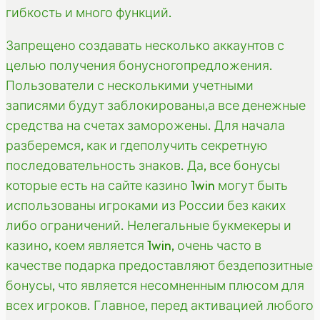
гибкость и много функций.
Запрещено создавать несколько аккаунтов с
целью получения бонусногопредложения.
Пользователи с несколькими учетными
записями будут заблокированы,а все денежные
средства на счетах заморожены. Для начала
разберемся, как и гдеполучить секретную
последовательность знаков. Да, все бонусы
которые есть на сайте казино 1win могут быть
использованы игроками из России без каких
либо ограничений. Нелегальные букмекеры и
казино, коем является 1win, очень часто в
качестве подарка предоставляют бездепозитные
бонусы, что является несомненным плюсом для
всех игроков. Главное, перед активацией любого