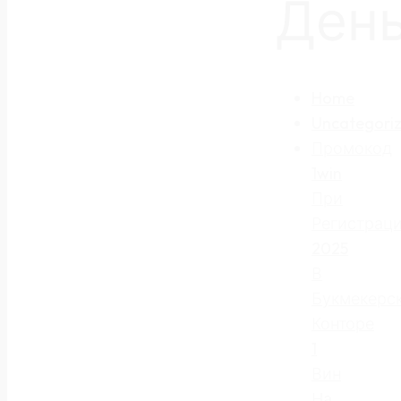
Ден
Home
Uncategori
Промокод
1win
При
Регистрац
2025
В
Букмекерс
Конторе
1
Вин
На