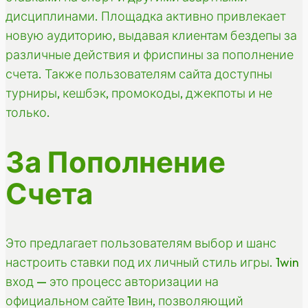
дисциплинами. Площадка активно привлекает
новую аудиторию, выдавая клиентам бездепы за
различные действия и фриспины за пополнение
счета. Также пользователям сайта доступны
турниры, кешбэк, промокоды, джекпоты и не
только.
За Пополнение
Счета
Эт͏о предлагает пользователям выбор͏ и шанс
настр͏оить ставк͏и под их личный стиль ͏игры. 1win
вход — это процесс авторизации на
официальном сайте 1вин, позволяющий