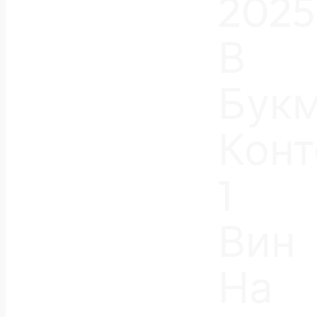
2025
В
Бук
Конт
1
Вин
На