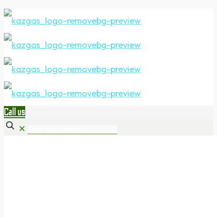
Call us
✕