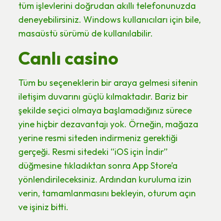
tüm işlevlerini doğrudan akıllı telefonunuzda
deneyebilirsiniz. Windows kullanıcıları için bile,
masaüstü sürümü de kullanılabilir.
Canlı casino
Tüm bu seçeneklerin bir araya gelmesi sitenin
iletişim duvarını güçlü kılmaktadır. Bariz bir
şekilde seçici olmaya başlamadığınız sürece
yine hiçbir dezavantajı yok. Örneğin, mağaza
yerine resmi siteden indirmeniz gerektiği
gerçeği. Resmi sitedeki “iOS için İndir”
düğmesine tıkladıktan sonra App Store’a
yönlendirileceksiniz. Ardından kuruluma izin
verin, tamamlanmasını bekleyin, oturum açın
ve işiniz bitti.