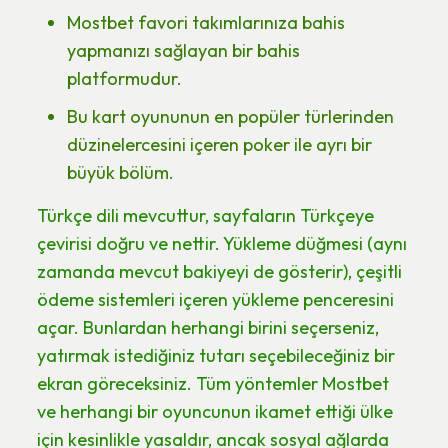
Mostbet favori takımlarınıza bahis
yapmanızı sağlayan bir bahis
platformudur.
Bu kart oyununun en popüler türlerinden
düzinelercesini içeren poker ile ayrı bir
büyük bölüm.
Türkçe dili mevcuttur, sayfaların Türkçeye
çevirisi doğru ve nettir. Yükleme düğmesi (aynı
zamanda mevcut bakiyeyi de gösterir), çeşitli
ödeme sistemleri içeren yükleme penceresini
açar. Bunlardan herhangi birini seçerseniz,
yatırmak istediğiniz tutarı seçebileceğiniz bir
ekran göreceksiniz. Tüm yöntemler Mostbet
ve herhangi bir oyuncunun ikamet ettiği ülke
için kesinlikle yasaldır, ancak sosyal ağlarda