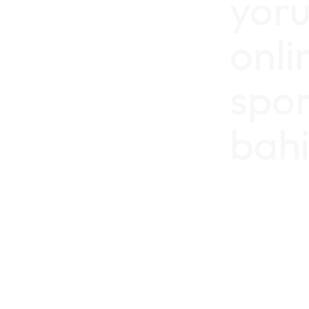
yor
onli
spo
bahi