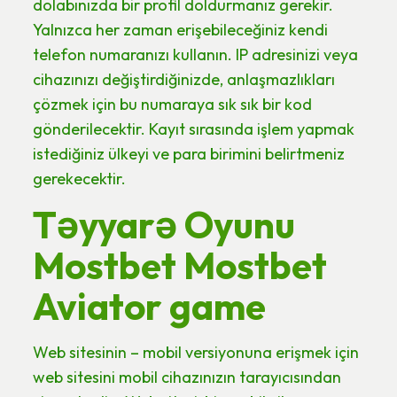
dolabınızda bir profil doldurmanız gerekir.
Yalnızca her zaman erişebileceğiniz kendi
telefon numaranızı kullanın. IP adresinizi veya
cihazınızı değiştirdiğinizde, anlaşmazlıkları
çözmek için bu numaraya sık sık bir kod
gönderilecektir. Kayıt sırasında işlem yapmak
istediğiniz ülkeyi ve para birimini belirtmeniz
gerekecektir.
Təyyarə Oyunu
Mostbet Mostbet
Aviator game
Web sitesinin – mobil versiyonuna erişmek için
web sitesini mobil cihazınızın tarayıcısından