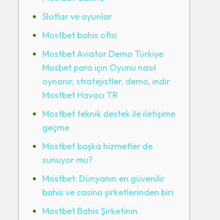
Slotlar ve oyunlar
Mostbet bahis ofisi
Mostbet Aviator Demo Türkiye ️
Mosbet para için Oyunu nasıl
oynanır, stratejistler, demo, indir
Mostbet Havacı TR
Mostbet teknik destek ile iletişime
geçme
Mostbet başka hizmetler de
sunuyor mu?
Mostbet: Dünyanın en güvenilir
bahis ve casino şirketlerinden biri
Mostbet Bahis Şirketinin