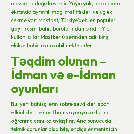
mevcut olduğu kesindir. Yayın yok, ancak ana
ekranda ayrıntılı maç istatistikleri ve üç ek
sekme var. Mostbet, Türkiye’deki en popüler
gayri resmi bahis bürolarından biridir. Yla
kullanı cı lar Mostbet ü zerinden adil bir ş
ekilde bahis oynayabilmektedirler.
Təqdim olunan –
İdman və e-İdman
oyunları
Bu, yeni bahisçilerin sobre sevdikleri spor
etkinliklerine nasıl bahis oynayacaklarını
öğrenmelerini kolaylaştırır. Ana sunucuda
teknik sorunlar olsa bile, endişelenmeniz için