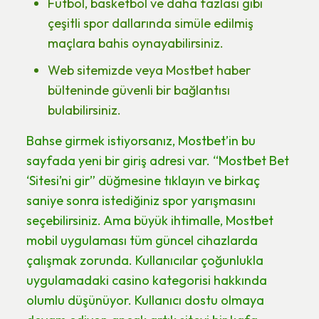
Futbol, basketbol ve daha fazlası gibi
çeşitli spor dallarında simüle edilmiş
maçlara bahis oynayabilirsiniz.
Web sitemizde veya Mostbet haber
bülteninde güvenli bir bağlantısı
bulabilirsiniz.
Bahse girmek istiyorsanız, Mostbet’in bu
sayfada yeni bir giriş adresi var. “Mostbet Bet
‘Sitesi’ni gir” düğmesine tıklayın ve birkaç
saniye sonra istediğiniz spor yarışmasını
seçebilirsiniz. Ama büyük ihtimalle, Mostbet
mobil uygulaması tüm güncel cihazlarda
çalışmak zorunda. Kullanıcılar çoğunlukla
uygulamadaki casino kategorisi hakkında
olumlu düşünüyor. Kullanıcı dostu olmaya