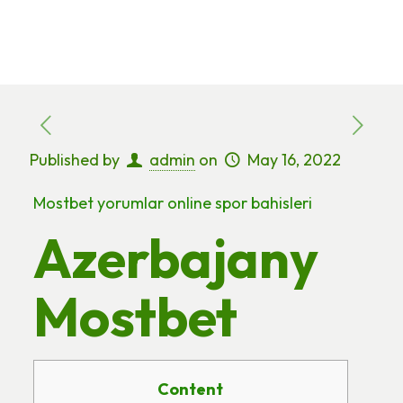
Published by
admin
on
May 16, 2022
Mostbet yorumlar online spor bahisleri
Azerbajany
Mostbet
Content