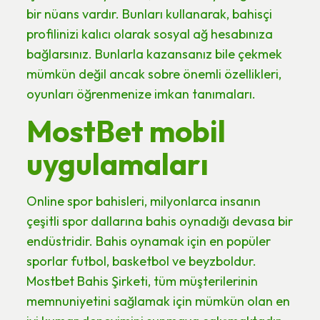
bir nüans vardır. Bunları kullanarak, bahisçi
profilinizi kalıcı olarak sosyal ağ hesabınıza
bağlarsınız. Bunlarla kazansanız bile çekmek
mümkün değil ancak sobre önemli özellikleri,
oyunları öğrenmenize imkan tanımaları.
MostBet mobil
uygulamaları
Online spor bahisleri, milyonlarca insanın
çeşitli spor dallarına bahis oynadığı devasa bir
endüstridir. Bahis oynamak için en popüler
sporlar futbol, ​​basketbol ve beyzboldur.
Mostbet Bahis Şirketi, tüm müşterilerinin
memnuniyetini sağlamak için mümkün olan en