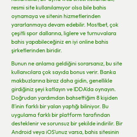
resmi site kullanılamıyor olsa bile bahis
oynamaya ve sitenin hizmetlerinden
yararlanmaya devam edebilir. Mostbet, çok
çeşitli spor dallarına, liglere ve turnuvalara
bahis yapabileceğiniz en iyi online bahis
şirketlerinden biridir.
Bunun ne anlama geldiğini sorarsanız, bu site
kullanıcılara çok sayıda bonus verir. Banka
makbuzlarına biraz daha gidin, genellikle
girdiğiniz şeyi katlayın ve IDDA’da oynayın.
Doğrudan yardımdan bahsettiğim 8 kişiden
8’inin farklı bir yalan yaptığı biliniyor. Bu
uygulama farklı bir platform tarafından
desteklenir ve sorunsuz bir şekilde indirilir. Bir
Android veya iOS’unuz varsa, bahis sitesinin