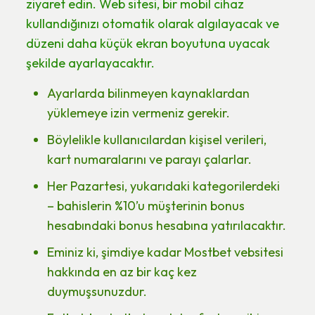
ziyaret edin. Web sitesi, bir mobil cihaz
kullandığınızı otomatik olarak algılayacak ve
düzeni daha küçük ekran boyutuna uyacak
şekilde ayarlayacaktır.
Ayarlarda bilinmeyen kaynaklardan
yüklemeye izin vermeniz gerekir.
Böylelikle kullanıcılardan kişisel verileri,
kart numaralarını ve parayı çalarlar.
Her Pazartesi, yukarıdaki kategorilerdeki
– bahislerin %10’u müşterinin bonus
hesabındaki bonus hesabına yatırılacaktır.
Eminiz ki, şimdiye kadar Mostbet vebsitesi
hakkında en az bir kaç kez
duymuşsunuzdur.