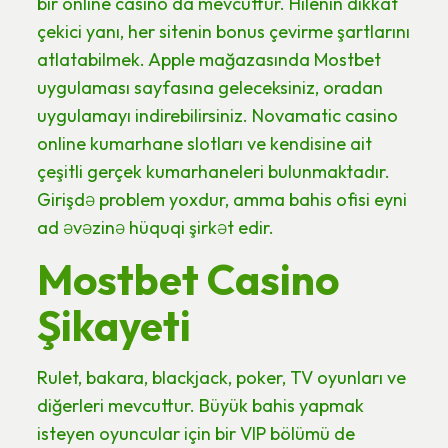
bir online casino da mevcuttur. Hilenin dikkat
çekici yanı, her sitenin bonus çevirme şartlarını
atlatabilmek. Apple mağazasında Mostbet
uygulaması sayfasına geleceksiniz, oradan
uygulamayı indirebilirsiniz. Novamatic casino
online kumarhane slotları ve kendisine ait
çeşitli gerçek kumarhaneleri bulunmaktadır.
Girişdə problem yoxdur, amma bahis ofisi eyni
ad əvəzinə hüquqi şirkət edir.
Mostbet Casino
Şikayeti
Rulet, bakara, blackjack, poker, TV oyunları ve
diğerleri mevcuttur. Büyük bahis yapmak
isteyen oyuncular için bir VIP bölümü de