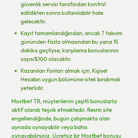
güvenlik servisi tarafından kontrol
edildikten sonra kullanılabilir hale
gelecektir.
Kayıt tamamlandığından, ancak 7 takvim
gününden fazla olmasından bu yana 15
dakika geçtiyse, karşılama bonuslarının
sayısı%100 olacaktır.
Kazanılan fonları almak için, Kişisel
Hesabın uygun bölümüne istek bırakmak
yeterlidir.
Mostbet TR, müşterilerini çeşitli bonuslarla
aktif olarak teşvik etmektedir. Resmi site
engellendiğinde, bugün çalışmakta olan
aynada oynayabilir veya bahis
oynayabilirsiniz. Ücretsiz bir Mostbet bonusu