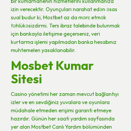
bir kumarhanenin hizmetlerini kullanmanıza
izin verecektir. Oyunçuları narahat edən əsas
sual budur ki, Mostbet az da mərc etmək
təhlükəsizdirmi. Ters ibraz talebinde bulunmak
için bankayla iletişime geçerseniz, veri
kurtarma işlemi yapılmadan banka hesabınız
muhtemelen yasaklanabilir.
Mosbet Kumar
Sitesi
Casino yönetimi her zaman mevcut bağlantıyı
izler ve en sevdiğiniz yuvalara ve oyunlara
müdahale etmeden erişimi garanti etmeye
hazırdır. Günün her saati yardım sayfasında
yer alan Mostbet Canlı Yardım bölümünden