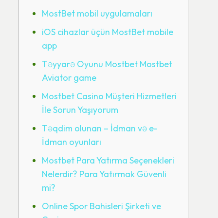
MostBet mobil uygulamaları
iOS cihazlar üçün MostBet mobile
app
Təyyarə Oyunu Mostbet Mostbet
Aviator game
Mostbet Casino Müşteri Hizmetleri
İle Sorun Yaşıyorum
Təqdim olunan – İdman və e-
İdman oyunları
Mostbet Para Yatırma Seçenekleri
Nelerdir? Para Yatırmak Güvenli
mi?
Online Spor Bahisleri Şirketi ve