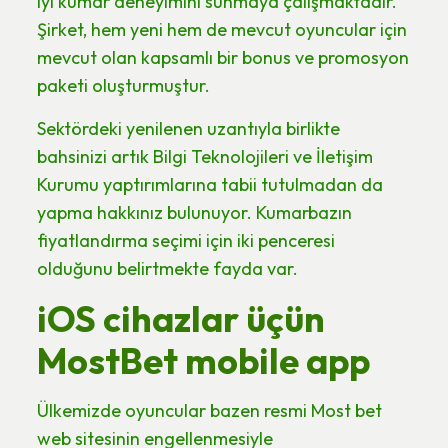
iyi kumar deneyimini sunmaya çalışmaktadır.
Şirket, hem yeni hem de mevcut oyuncular için
mevcut olan kapsamlı bir bonus ve promosyon
paketi oluşturmuştur.
Sektördeki yenilenen uzantıyla birlikte
bahsinizi artık Bilgi Teknolojileri ve İletişim
Kurumu yaptırımlarına tabii tutulmadan da
yapma hakkınız bulunuyor. Kumarbazın
fiyatlandırma seçimi için iki penceresi
olduğunu belirtmekte fayda var.
iOS cihazlar üçün
MostBet mobile app
Ülkemizde oyuncular bazen resmi Most bet
web sitesinin engellenmesiyle