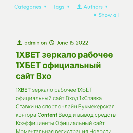
Categories
Tags
Authors
Show all
admin
on
June 15, 2022
1XBET зеркало рабочее
1ХБЕТ официальный
сайт Вхо
1XBET зеркало рабочее 1ХБЕТ
официальный сайт Вход 1хСтавка
Ставки на спорт онлайн Букмекерская
контора Content Ввод и вывод средств
Коэффициенты Официальный сайт
Моментальная регистрация Новости