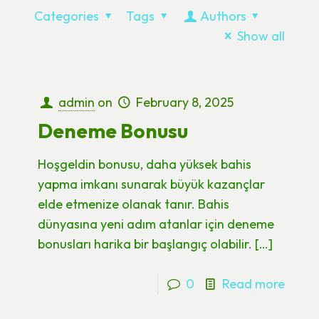
Categories
Tags
Authors
Show all
admin
on
February 8, 2025
Deneme Bonusu
Hoşgeldin bonusu, daha yüksek bahis
yapma imkanı sunarak büyük kazançlar
elde etmenize olanak tanır. Bahis
dünyasına yeni adım atanlar için deneme
bonusları harika bir başlangıç olabilir.
[…]
0
Read more