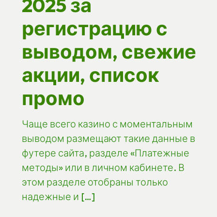
2025 за
регистрацию с
выводом, свежие
акции, список
промо
Чаще всего казино с моментальным
выводом размещают такие данные в
футере сайта, разделе «Платежные
методы» или в личном кабинете. В
этом разделе отобраны только
надежные и
[…]